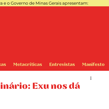
ra e o Governo de Minas Gerais apresentam:
cas
Metacríticas
Entrevistas
Manifesto
inário: Exu nos dá