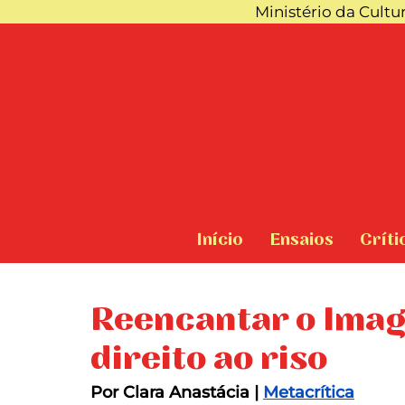
Ministério da Cultu
Início
Ensaios
Críti
Reencantar o Imag
direito ao riso
Por Clara Anastácia | 
Metacrítica