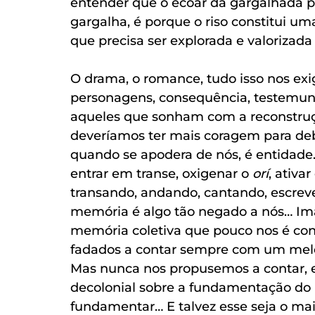
entender que o ecoar da gargalhada p
gargalha, é porque o riso constitui u
que precisa ser explorada e valorizada
O drama, o romance, tudo isso nos exi
personagens, consequência, testemun
aqueles que sonham com a reconstruçã
deveríamos ter mais coragem para deboc
quando se apodera de nós, é entidade. 
entrar em transe, oxigenar o 
orí
, ativa
transando, andando, cantando, escrev
memória é algo tão negado a nós… Ima
memória coletiva que pouco nos é co
fadados a contar sempre com um melodr
Mas nunca nos propusemos a contar, 
decolonial sobre a fundamentação do Bra
fundamentar… E talvez esse seja o ma