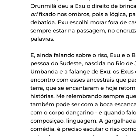
Orunmilá deu a Exu o direito de brincar
orí 
fixado nos ombros, pois a lógica, p
debatida. Exu escolhi morar fora de casa
sempre estar na passagem, no encruza
palavras. 
E, ainda falando sobre o riso, Exu e o
pessoa do Sudeste, nascida no Rio de J
Umbanda e a falange de Exu: os Exus 
encontro com esses ancestrais que p
terra, que se encantaram e hoje retorn
histórias. Me relembrando sempre que o 
também pode ser com a boca escancara
com o corpo dançarino - e quando falo 
composição, linguagem. A gargalhada 
comédia, é preciso escutar o riso como