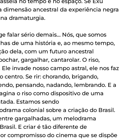
asseia no tempo e no espaço. Se Exu 
ma dimensão ancestral da experiência negra 
 na dramaturgia. 
ge falar sério demais… Nós, que somos 
has de uma história e, ao mesmo tempo, 
o dela, com um futuro ancestral 
har, gargalhar, cantarolar. O riso, 
Ele invade nosso campo astral, ele nos faz 
r o centro. Se rir: chorando, brigando, 
endo, pensando, nadando, lembrando. E a 
gina o riso como dispositivo de uma 
ntada. Estamos sendo
ama colonial sobre a criação do Brasil. 
entre gargalhadas, um melodrama 
sil. E criar é tão diferente de 
ior compromisso do cinema que se dispõe 