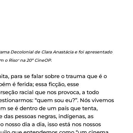
rama Decolonial de Clara Anastácia e foi apresentado 
m o Riso
na 20ª CineOP.
" 
ita, para se falar sobre o trauma que é o 
ém é ferida; essa ficção, esse 
rseção racial que nos provoca, a todo 
estionarmos: “quem sou eu?”. Nós vivemos 
 se é dentro de um país que tenta, 
e das pessoas negras, indígenas, as 
no nosso dia a dia, isso está nos nossos 
naquilo que entendemos como “um cinema 