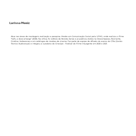
Larissa Muniz
Atua nas áreas de montagem, realização e pesquisa. Mestre em Comunicação Social pela UFMG, onde realizou o filme
“Safo, a doce-amarga” (2025). Na crítica, foi editora da Revista Zanza e já publicou textos na Descompasso, Rocinante,
Cinética, Verberenas e em catálogos de mostras de cinema. Faz parte da equipe de difusão do acervo do CTAv (Centro
Técnico Audiovisual) e integrou a curadoria do Cinecipó - Festival do Filme Insurgente em 2020 e 2021.