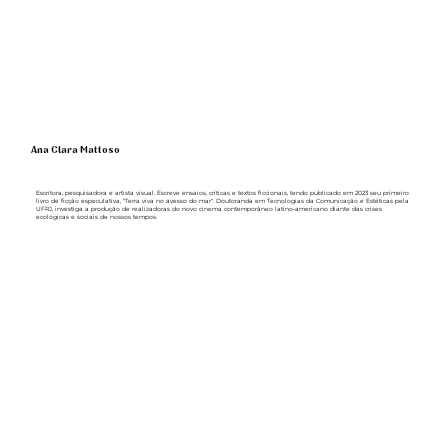
Ana Clara Mattoso
Escritora, pesquisadora e artista visual. Escreve ensaios, críticas e textos ficcionais, tendo publicado em 2023 seu primeiro
livro de ficção especulativa, "Terra viva no avesso do mar". Doutoranda em Tecnologias da Comunicação e Estéticas pela
UFRJ, investiga a produção de realizadoras do novo cinema contemporâneo latino-americano diante das crises
ecológicas e sociais de nossos tempos.