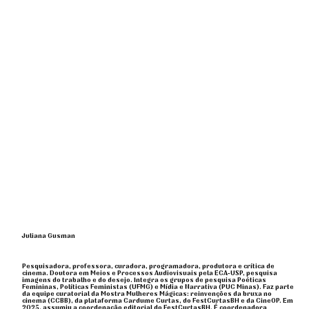
Juliana Gusman
Pesquisadora, professora, curadora, programadora, produtora e crítica de
cinema. Doutora em Meios e Processos Audiovisuais pela ECA-USP, pesquisa
imagens do trabalho e do desejo. Integra os grupos de pesquisa Poéticas
Femininas, Políticas Feministas (UFMG) e Mídia e Narrativa (PUC Minas). Faz parte
da equipe curatorial da Mostra Mulheres Mágicas: reinvenções da bruxa no
cinema (CCBB), da plataforma Cardume Curtas, do FestCurtasBH e da CineOP. Em
2025, assumiu a coordenação editorial do FestCurtasBH. É coordenadora