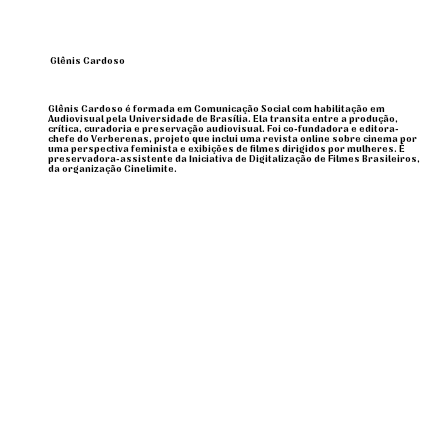
Glênis Cardoso
Glênis Cardoso é formada em Comunicação Social com habilitação em
Audiovisual pela Universidade de Brasília. Ela transita entre a produção,
crítica, curadoria e preservação audiovisual. Foi co-fundadora e editora-
chefe do Verberenas, projeto que inclui uma revista online sobre cinema por
uma perspectiva feminista e exibições de filmes dirigidos por mulheres. É
preservadora-assistente da Iniciativa de Digitalização de Filmes Brasileiros,
da organização Cinelimite.