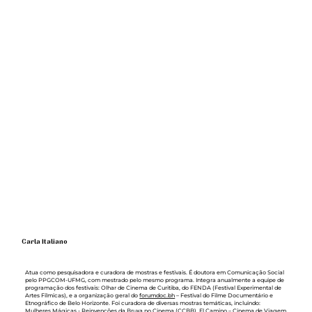
Carla Italiano
Atua como pesquisadora e curadora de mostras e festivais. É doutora em Comunicação Social
pelo PPGCOM-UFMG, com mestrado pelo mesmo programa. Integra anualmente a equipe de
programação dos festivais: Olhar de Cinema de Curitiba, do FENDA (Festival Experimental de
Artes Fílmicas), e a organização geral do
forumdoc.bh
– Festival do Filme Documentário e
Etnográfico de Belo Horizonte. Foi curadora de diversas mostras temáticas, incluindo:
Mulheres Mágicas - Reinvenções da Bruxa no Cinema (CCBB), El Camino – Cinema de Viagem