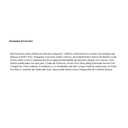
Yasmine Evaristo
Bacharel em Artes Plásticas (Escola Guignard - UEMG) e bacharel em Letras Tecnologias da
Edição (CEFET-MG). Pesquisa e escreve sobre cinema, principalmente cinema fantástico e de
horror, bem como a representação e representatividade de pessoas negras no cinema. Tem
textos publicados nos veículos, Clube da Poltrona, Music Non Stop, Blog Entrando Numa Fria,
Tangerina, Plano Aberto. É redatora e co-fundadora do site Longa História, podcaster no Feito
Por Elas e, votante do Globo de Ouro. Associada Abraccine e integrante do Coletivo Elviras.