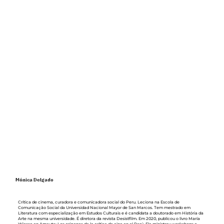
Mónica Delgado
Crítica de cinema, curadora e comunicadora social do Peru. Leciona na Escola de
Comunicação Social da Universidad Nacional Mayor de San Marcos. Tem mestrado em
Literatura com especialização em Estudos Culturais e é candidata a doutorado em História da
Arte na mesma universidade. É diretora da revista Desistfilm. Em 2020, publicou o livro María
Wiesse en Amauta: Los orígenes de la crítica de cine en el Perú. Ela ministrou workshops e