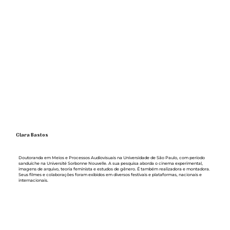
Clara Bastos
Doutoranda em Meios e Processos Audiovisuais na Universidade de São Paulo, com período
sanduíche na Université Sorbonne Nouvelle. A sua pesquisa aborda o cinema experimental,
imagens de arquivo, teoria feminista e estudos de gênero. É também realizadora e montadora.
Seus filmes e colaborações foram exibidos em diversos festivais e plataformas, nacionais e
internacionais.