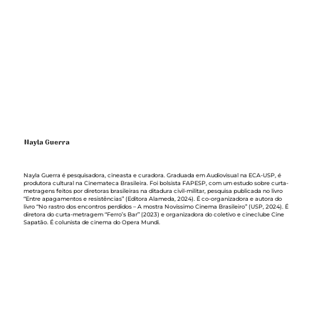
Nayla Guerra
Nayla Guerra é pesquisadora, cineasta e curadora. Graduada em Audiovisual na ECA-USP, é
produtora cultural na Cinemateca Brasileira. Foi bolsista FAPESP, com um estudo sobre curta-
metragens feitos por diretoras brasileiras na ditadura civil-militar, pesquisa publicada no livro
“Entre apagamentos e resistências” (Editora Alameda, 2024). É co-organizadora e autora do
livro “No rastro dos encontros perdidos – A mostra Novíssimo Cinema Brasileiro” (USP, 2024). É
diretora do curta-metragem “Ferro’s Bar” (2023) e organizadora do coletivo e cineclube Cine
Sapatão. É colunista de cinema do Opera Mundi.