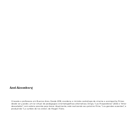
Azul Aizemberg
Cineasta e professora em Buenos Aires. Desde 2018, coordena e ministra workshops de cinema e acompanha filmes
desde ver y poder, um lar virtual de pedagogias cinematográficas alternativas. Dirigiu “Las Picapedreras” (2021) e “Amor
descartable”, com estreia prevista para breve. Atualmente, está realizando seu próximo filme, “Los grandes ausentes”, e
produzindo “La cumbre de los crotos”, de Magalí Flaks.