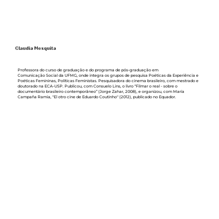
Claudia Mesquita
Professora do curso de graduação e do programa de pós-graduação em
Comunicação Social da UFMG, onde integra os grupos de pesquisa Poéticas da Experiência e
Poéticas Femininas, Políticas Feministas. Pesquisadora do cinema brasileiro, com mestrado e
doutorado na ECA-USP. Publicou, com Consuelo Lins, o livro “Filmar o real - sobre o
documentário brasileiro contemporâneo” (Jorge Zahar, 2008), e organizou, com María
Campaña Ramia, "El otro cine de Eduardo Coutinho" (2012), publicado no Equador.