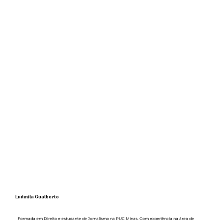
Ludmila Gualberto
Formada em Direito e estudante de Jornalismo na PUC Minas. Com experiência na área de