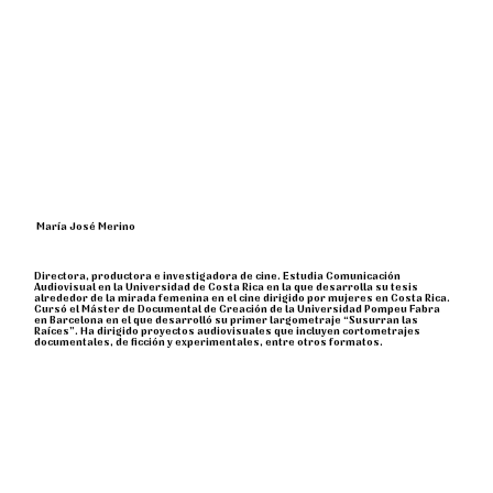
María José Merino
Directora, productora e investigadora de cine. Estudia Comunicación
Audiovisual en la Universidad de Costa Rica en la que desarrolla su tesis
alrededor de la mirada femenina en el cine dirigido por mujeres en Costa Rica.
Cursó el Máster de Documental de Creación de la Universidad Pompeu Fabra
en Barcelona en el que desarrolló su primer largometraje “Susurran las
Raíces”. Ha dirigido proyectos audiovisuales que incluyen cortometrajes
documentales, de ficción y experimentales, entre otros formatos.