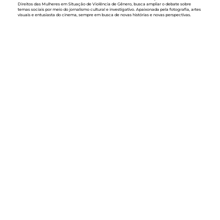
Direitos das Mulheres em Situação de Violência de Gênero, busca ampliar o debate sobre
temas sociais por meio do jornalismo cultural e investigativo. Apaixonada pela fotografia, artes
visuais e entusiasta do cinema, sempre em busca de novas histórias e novas perspectivas.