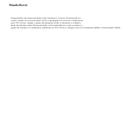
Nanda Rossi
Pesquisadora da bissexualidade entre literatura e cinema. Doutoranda em
Letras, mestre em Comunicação Social e graduada em Cinema e Audiovisual
pela PUC Minas. Integra o grupo de pesquisa Mídia e Narrativa e a Rebim,
Rede de Estudos sobre Bissexualidade e Monodissidência, onde coordena o
grupo de estudos. Foi professora substituta na PUC Minas e integrou júris em Tiradentes (2018) e FestCurtasBH (2024).