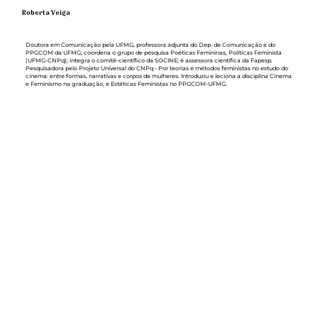
Roberta Veiga
Doutora em Comunicação pela UFMG, professora adjunta do Dep. de Comunicação e do
PPGCOM da UFMG; coordena o grupo de pesquisa Poéticas Femininas, Políticas Feminista
(UFMG-CNPq); integra o comitê-científico da SOCINE; é assessora científica da Fapesp.
Pesquisadora pelo Projeto Universal do CNPq - Por teorias e métodos feministas no estudo do
cinema: entre formas, narrativas e corpos de mulheres. Introduziu e leciona a disciplina Cinema
e Feminismo na graduação, e Estéticas Feministas no PPGCOM-UFMG.