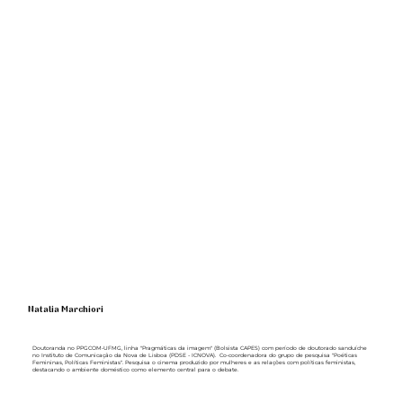
Natalia Marchiori
Doutoranda no PPGCOM-UFMG, linha "Pragmáticas da imagem" (Bolsista CAPES) com período de doutorado sanduíche
no Instituto de Comunicação da Nova de Lisboa (PDSE - ICNOVA). Co-coordenadora do grupo de pesquisa "Poéticas
Femininas, Políticas Feministas". Pesquisa o cinema produzido por mulheres e as relações com políticas feministas,
destacando o ambiente doméstico como elemento central para o debate.