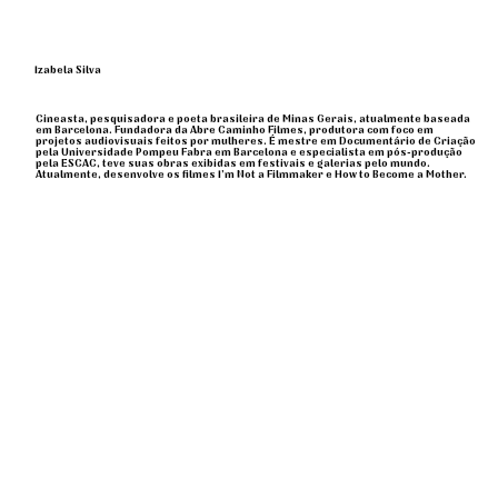
Izabela Silva
Cineasta, pesquisadora e poeta brasileira de Minas Gerais, atualmente baseada
em Barcelona. Fundadora da Abre Caminho Filmes, produtora com foco em
projetos audiovisuais feitos por mulheres. É mestre em Documentário de Criação
pela Universidade Pompeu Fabra em Barcelona e especialista em pós-produção
pela ESCAC, teve suas obras exibidas em festivais e galerias pelo mundo.
Atualmente, desenvolve os filmes I’m Not a Filmmaker e How to Become a Mother.