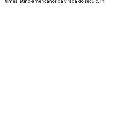
filmes latino-americanos da virada do século. In: 
BRANDÃO, Alessandra, JULIANO, Dilma, LIRA, 
Ramayana (Orgs.). 
Políticas dos cinemas latino-
americanos contemporâneos:
 múltiplos olhares 
sobre cinematografia latino-americana atual. 
Palhoça: Ed. Unisul, 2012.
Ensaios
Ver tud
Posts Relacionados