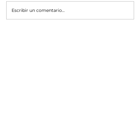
Escribir un comentario...
XXIX Festival de Cine de
Tiradentes - Ahora que lo sé, no
puedo olvidarlo: una entrada de
diario sobre la película de Denise
Vieira.
¡Suscríbete a nuestro 
boletín!
Suscribir