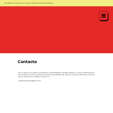
Ministério da Cultura y el Governo de Minas Gerais presentan:
Contacto
Sara y Rosa es un espácio de reflexión cinematográfica siempre abierto a nuevas colaboraciones.
Para publicar su texto, escríbanos. Recibimos propuestas de críticas, ensayos, entrevistas y artículos
que se centren en el trabajo crítico en sí.
contatosarayrosa
@gmail.com