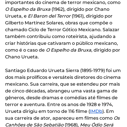
importantes do cinema de terror mexicano, como 
O Espelho da Bruxa
 (1962), dirigido por Chano 
Urueta, e 
El Baron del Terror 
(1961), dirigido por 
Gilberto Martínez Solares, obras que compõe o 
chamado Ciclo de Terror Gótico Mexicano. Salazar 
também contribuiu como roteirista, ajudando a 
criar histórias que cativaram o público mexicano, 
como é o caso de 
O Espelho da Bruxa
, dirigido por 
Chano Urueta. 
Santiago Eduardo Urueta Sierra (1895-1979) foi um 
dos mais prolíficos e versáteis diretores do cinema 
mexicano. Sua carreira, que se estendeu por mais 
de cinco décadas, abrangeu uma vasta gama de 
gêneros, desde dramas e comédias até filmes de 
terror e aventura. Entre os anos de 1928 e 1974, 
Urueta dirigiu em torno de 116 filme (
IMDb
). Em 
sua carreira de ator, apareceu em filmes como 
Os 
Canhões de São Sebatião 
(1968), 
Meu Ódio Será 