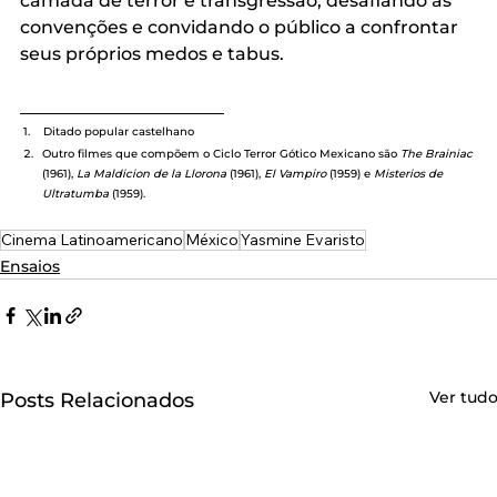
camada de terror e transgressão, desafiando as 
convenções e convidando o público a confrontar 
seus próprios medos e tabus. 
_______________________
 1.    Ditado popular castelhano
Outro filmes que compõem o Ciclo Terror Gótico Mexicano são 
The Brainiac 
(1961), 
La Maldicion de la Llorona 
(1961), 
El Vampiro 
(1959) e 
Misterios de 
Ultratumba 
(1959).
Cinema Latinoamericano
México
Yasmine Evaristo
Ensaios
Ver tud
Posts Relacionados