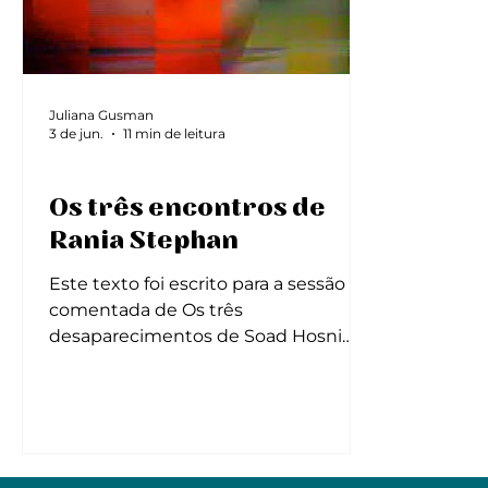
Juliana Gusman
3 de jun.
11 min de leitura
Ensaios
Os três encontros de
Rania Stephan
Este texto foi escrito para a sessão
comentada de Os três
desaparecimentos de Soad Hosni
(2011), exibido na Mostra de Cinema
Árabe Feminino, no Cine Santa Tereza
de Belo Horizonte, em maio de 2026.