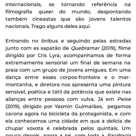
internacionais, se tornando referência na 
filmografia 
queer
 do mundo, despontando 
também cineastas que são jovens talentos 
nacionais. Trago alguns deles aqui. 
Entrando no ônibus e seguindo pelas estradas 
junto com es sapatão de 
Quebramar 
(2019), filme 
dirigido por Cris Lyra, acompanhamos de forma 
extremamente sensorial um final de semana na 
praia com um grupo de jovens amigues. Em uma 
dança entre esses corpos-fronteira e o mar-
montanha, e diretore nos apresenta uma pintura 
sensível, poética e tátil da potência que existe nas 
alianças entre pessoas com vulva. Já em 
Peixe 
(2019), dirigido por Yasmin Guimarães,  pegamos 
carona agora na bicicleta da protagonista, e com 
ela conhecemos uma cidade em que a delícia de 
chupar xoxota é celebrada pelos quintais. Um 
pouco depois, agora a pé, com toda a
 Paciência 