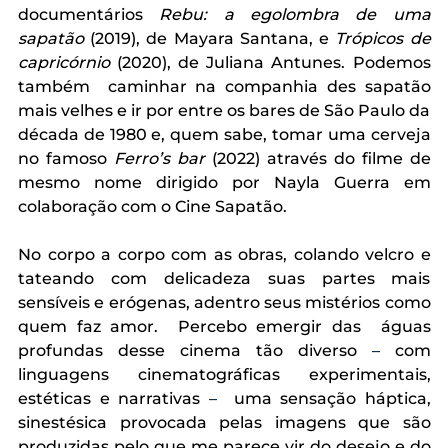
documentários 
Rebu: a egolombra de uma 
sapatão 
(2019), de Mayara Santana, e 
Trópicos de 
capricórnio 
(2020), de Juliana Antunes. Podemos 
também  caminhar na companhia des sapatão 
mais velhes e ir por entre os bares de São Paulo da 
década de 1980 e, quem sabe, tomar uma cerveja 
no famoso 
Ferro’s bar 
(2022) através do filme de 
mesmo nome dirigido por Nayla Guerra em 
colaboração com o Cine Sapatão.
No corpo a corpo com as obras, colando velcro e 
tateando com delicadeza suas partes mais 
sensíveis e erógenas, adentro seus mistérios como 
quem faz amor.  Percebo emergir das  águas 
profundas desse cinema tão diverso 
–
 com 
linguagens cinematográficas experimentais, 
estéticas e narrativas 
–
  uma sensação háptica, 
sinestésica provocada pelas imagens que são 
produzidas pelo que me parece vir do desejo e do 