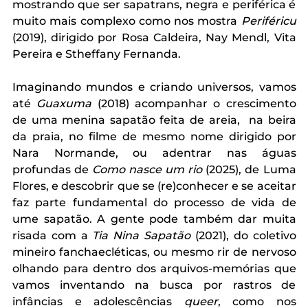
mostrando que ser sapatrans, negra e periférica é 
muito mais complexo como nos mostra 
Periféricu 
(2019), dirigido por Rosa Caldeira, Nay Mendl, Vita 
Pereira e Stheffany Fernanda. 
Imaginando mundos e criando universos, vamos 
até 
Guaxuma 
(2018) acompanhar o crescimento 
de uma menina sapatão feita de areia,  na beira 
da praia, no filme de mesmo nome dirigido por 
Nara Normande, ou adentrar nas águas 
profundas de 
Como nasce um rio
 (2025), de Luma 
Flores, e descobrir que se (re)conhecer e se aceitar 
faz parte fundamental do processo de vida de 
ume sapatão. A gente pode também dar muita 
risada com a 
Tia Nina Sapatão 
(2021), do coletivo 
mineiro fanchaecléticas, ou mesmo rir de nervoso 
olhando para dentro dos arquivos-memórias que 
vamos inventando na busca por rastros de 
infâncias e adolescências 
queer
, como nos 