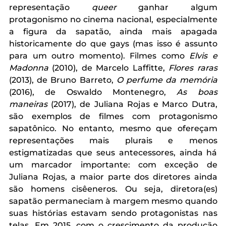
representação 
queer
 ganhar algum 
protagonismo no cinema nacional, especialmente 
a figura da sapatão, ainda mais apagada 
historicamente do que gays (mas isso é assunto 
para um outro momento). Filmes como 
Elvis e 
Madonna 
(2010), de Marcelo Laffitte, 
Flores raras 
(2013), de Bruno Barreto, 
O perfume da memória 
(2016),
de Oswaldo Montenegro, 
As boas 
maneiras
 (2017), de Juliana Rojas e Marco Dutra, 
são exemplos de filmes com protagonismo 
sapatônico. No entanto, mesmo que ofereçam 
representações mais plurais e menos 
estigmatizadas que seus antecessores, ainda há 
um marcador importante: com exceção de 
Juliana Rojas, a maior parte dos diretores ainda 
são homens cisêeneros. Ou seja, diretora(es) 
sapatão permaneciam à margem mesmo quando 
suas histórias estavam sendo protagonistas nas 
telas. Em 2015, com o crescimento da produção 