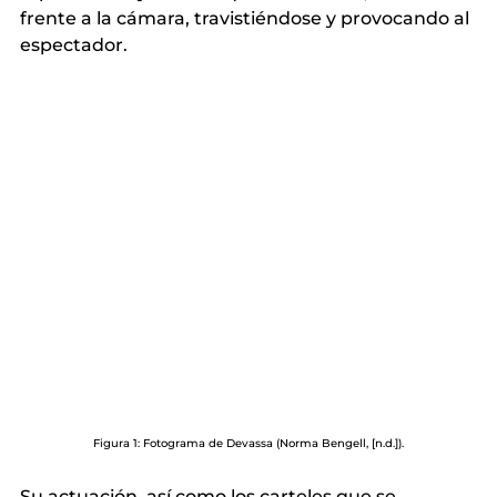
frente a la cámara, travistiéndose y provocando al 
espectador.
Figura 1: Fotograma de Devassa (Norma Bengell, [n.d.]).
Su actuación, así como los carteles que se 