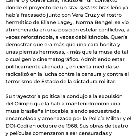
Carrero y Odete Lara, incluso en un contexto 
donde el proyecto de un
star system
 brasileño 
ya 
había fracasado junto con Vera Cruz y el rostro 
hermético de Eliane Lage₂
, Norma Bengell se vio 
atrincherada en una posición estelar conflictiva, a 
veces reforzándola, a veces debilitándola. Quería 
demostrar que era más que una cara bonita y 
unas piernas hermosas,
 ₃ 
más que la musa de tal 
o cual genio cinematográfico. Admitiendo estar 
políticamente alienada,
 ₄ 
en cierta medida se 
radicalizó en la lucha contra la censura y contra el 
terrorismo de Estado de la dictadura militar.
Su trayectoria política la condujo a la expulsión 
del Olimpo que la había mantenido como una 
musa brasileña intocable, siendo secuestrada, 
encarcelada y amenazada por la Policía Militar y el 
DOI-Codi en octubre de 1968. Sus obras de teatro 
y películas comenzaron a ser censuradas y 