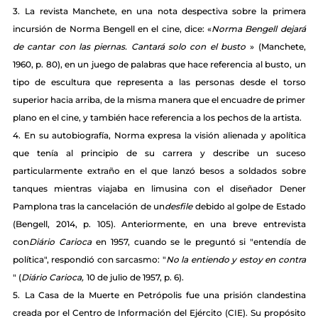
3.
La revista Manchete, en una nota despectiva sobre la primera 
incursión de Norma Bengell en el cine, dice: «
Norma Bengell dejará 
de cantar con las piernas. Cantará solo con el busto
» (Manchete, 
1960, p. 80), en un juego de palabras que hace referencia al busto, un 
tipo de escultura que representa a las personas desde el torso 
superior hacia arriba, de la misma manera que el encuadre de primer 
plano en el cine, y también hace referencia a los pechos de la artista.
4.
En su autobiografía, Norma expresa la visión alienada y apolítica 
que tenía al principio de su carrera y describe un suceso 
particularmente extraño en el que lanzó besos a soldados sobre 
tanques mientras viajaba en limusina con el diseñador Dener 
Pamplona tras la cancelación de un
desfile
debido al golpe de Estado 
(Bengell, 2014, p. 105). Anteriormente, en una breve entrevista 
con
Diário Carioca
en 1957, cuando se le preguntó si "entendía de 
política", respondió con sarcasmo: "
No la entiendo y estoy en contra
" (
Diário Carioca,
10 de julio de 1957, p. 6).
5.
La Casa de la Muerte en Petrópolis fue una prisión clandestina 
creada por el Centro de Información del Ejército (CIE). Su propósito 