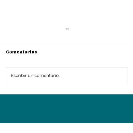
Comentarios
Escribir un comentario...
XXIX Festival de Cine de
Tiradentes - Ahora que lo sé, no
puedo olvidarlo: una entrada de
diario sobre la película de Denise
Vieira.
¡Suscríbete a nuestro 